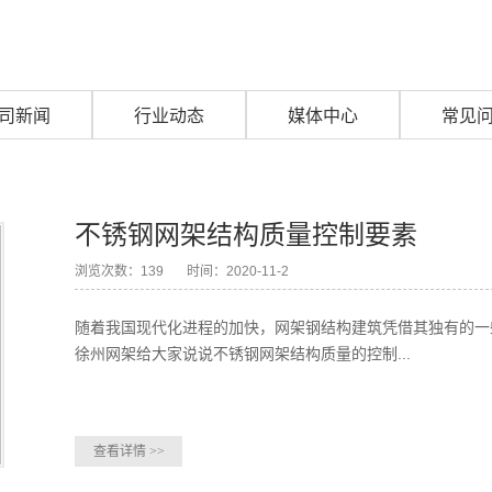
公司环境
商务合作
球形网架施工方案和验收规范
配件堆放
学校
体育场
加油站
司新闻
行业动态
媒体中心
常见
厂房/库房
干煤棚
不锈钢网架结构质量控制要素
浏览次数：139
时间：2020-11-2
随着我国现代化进程的加快，网架钢结构建筑凭借其独有的一
徐州网架给大家说说不锈钢网架结构质量的控制...
查看详情
>>