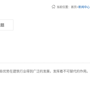
车间设备
售后服务
当前位置：
首页
>
新闻中心
球形钢铁料场棚网架钢结构安装工艺
配送运输
公共场馆
问题
些优势在建筑行业得到广泛的发展，发挥着不可替代的作用。