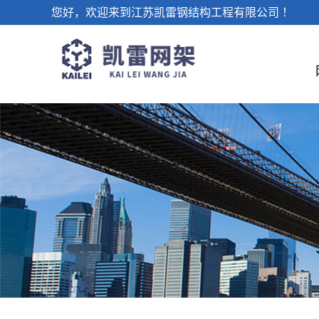
您好，欢迎来到江苏凯雷钢结构工程有限公司 ！
公司简介
公司新闻
联系我们
螺栓球
企业文化
网架锥头
行业资讯
洽谈合作
公司环境
网架杆件
媒体中心
车间设备
常见问题
封板
网架工程
人才理念
无纹螺母
加油站网架
体育场网架