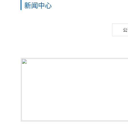
新闻中心
高强螺栓
收费站网架
铝镁锰板工程
煤棚网架
造船厂网架
公
水库网架
公共场馆网架
电厂网架工程
水泥工程网架
航空工业网架
钢铁工业网架
物流仓储网架