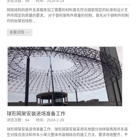
浏览次数：98
时间：2024-4-24
网架结构的部件及其檩条加工需要的材料首先符合国家规定的标准和设计文
件所规定的质量的要求。 对于管桁架构件质量的控制，首先对于钢构件的制
作的抬架划线和...
查看详情
>>
球形网架安装进场准备工作
浏览次数：94
时间：2024-2-28
球形网架安装进场准备工作：球形网架安装采用先地面分块拼装再用吊车高
空对接合拢法和吊车小单元整体吊装相结合的施工方法，要求场地整齐，平